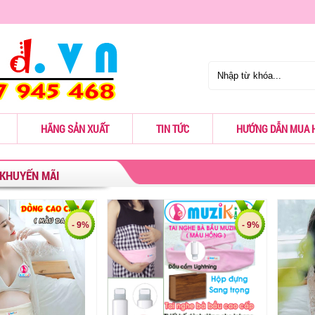
HÃNG SẢN XUẤT
TIN TỨC
HƯỚNG DẪN MUA 
KHUYẾN MÃI
- 9%
- 9%