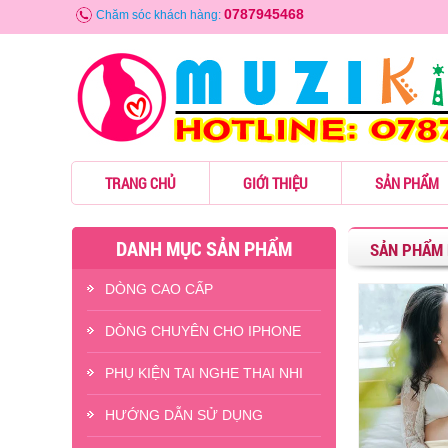
0787945468
Chăm sóc khách hàng:
TRANG CHỦ
GIỚI THIỆU
SẢN PHẨM
DANH MỤC SẢN PHẨM
SẢN PHẨM 
DÒNG CAO CẤP
- 9%
- 9%
DÒNG CHUYÊN CHO IPHONE
PHỤ KIỆN TAI NGHE THAI NHI
HƯỚNG DẪN SỬ DỤNG