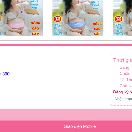
Thời gi
Sáng:
Chiều:
ự 360
Từ Th
Chủ Nh
Đăng ký n
Giao diện Mobile