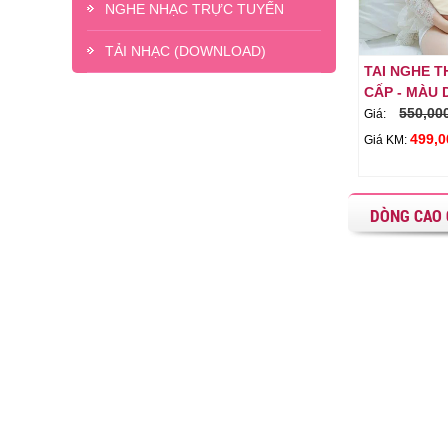
NGHE NHẠC TRỰC TUYẾN
TẢI NHẠC (DOWNLOAD)
G CAO
TAI NGHE THAI NHI DÒNG CAO
TAI NGHE THAI NH
CẤP - MÀU XANH DA TRỜI
CẤP - MÀU DA
550,000 đ
550,000 đ
Giá:
Giá:
499,000 đ
499,000 đ
àng
Giỏ hàng
Giá KM:
Giá KM:
DÒNG CAO 