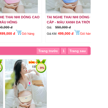
I NHI DÒNG CAO
TAI NGHE THAI NHI DÒNG CAO
TAI NGH
ỒNG
CẤP - MÀU XANH DA TRỜI
CẤP - M
550,000 đ
550,
Giá:
Giá:
 đ
499,000 đ
49
Giỏ hàng
Giỏ hàng
Giá KM:
Giá KM:
Trang trước
1
Trang sau
%
- 9%