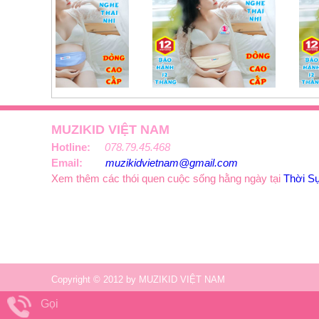
MUZIKID VIỆT NAM
Hotline:
078.79.45.468
Email:
muzikidvietnam@gmail.com
Xem thêm các thói quen cuộc sống hằng ngày tại
Thời S
Copyright © 2012 by MUZIKID VIỆT NAM
Gọi