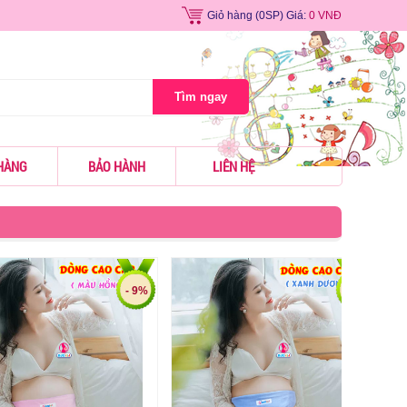
Giỏ hàng
(0SP) Giá:
0 VNĐ
Tìm ngay
HÀNG
BẢO HÀNH
LIÊN HỆ
- 9%
- 9%