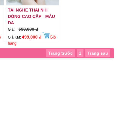
TAI NGHE THAI NHI
U
DÒNG CAO CẤP - MÀU
DA
550,000 đ
Giá:
499,000 đ
ỏ
Giỏ
Giá KM:
hàng
Trang trước
1
Trang sau