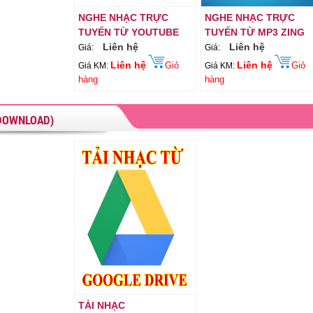
NGHE NHẠC TRỰC
NGHE NHẠC TRỰC
TUYẾN TỪ YOUTUBE
TUYẾN TỪ MP3 ZING
Liên hệ
Liên hệ
Giá:
Giá:
Liên hệ
Liên hệ
Giỏ
Giỏ
Giá KM:
Giá KM:
hàng
hàng
(DOWNLOAD)
TẢI NHẠC