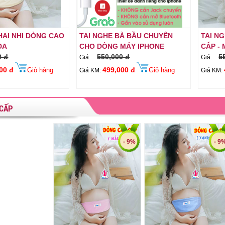
I DÒNG CAO
TAI NGHE BÀ BẦU CHUYÊN
TAI NGHE THA
CHO DÒNG MÁY IPHONE
CẤP - MÀU H
550,000 đ
550,000 đ
Giá:
Giá:
499,000 đ
499,000
Giỏ hàng
Giỏ hàng
Giá KM:
Giá KM:
CẤP
- 9%
- 9