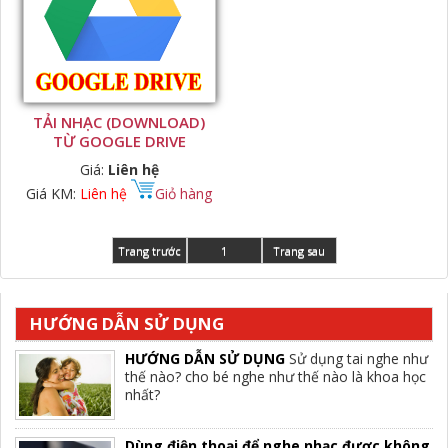
TẢI NHẠC (DOWNLOAD)
TỪ GOOGLE DRIVE
Giá:
Liên hệ
Giá KM:
Liên hệ
Giỏ hàng
Trang trước
1
Trang sau
HƯỚNG DẪN SỬ DỤNG
HƯỚNG DẪN SỬ DỤNG
Sử dụng tai nghe như
thế nào? cho bé nghe như thế nào là khoa học
nhất?
Dùng điện thoại để nghe nhạc được không