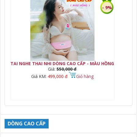
- 9%
E
TAI NGHE THAI NHI DÒNG CAO CẤP - MÀU HỒNG
TA
Giá:
550,000 đ
Giá KM:
499,000 đ
Giỏ hàng
DÒNG CAO CẤP