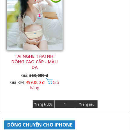
TAI NGHE THAI NHI
DÒNG CAO CẤP - MÀU
DA
Giá:
550,000 đ
Giá KM:
499,000 đ
Giỏ
hàng
Trang trước
1
Trang sau
DÒNG CHUYÊN CHO IPHONE