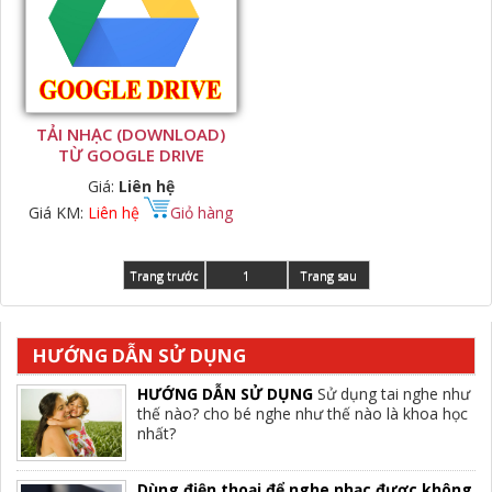
TẢI NHẠC (DOWNLOAD)
TỪ GOOGLE DRIVE
Giá:
Liên hệ
Giá KM:
Liên hệ
Giỏ hàng
Trang trước
1
Trang sau
HƯỚNG DẪN SỬ DỤNG
HƯỚNG DẪN SỬ DỤNG
Sử dụng tai nghe như
thế nào? cho bé nghe như thế nào là khoa học
nhất?
Dùng điện thoại để nghe nhạc được không