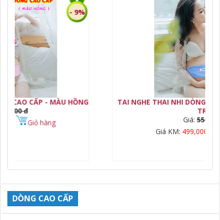
- 9%
TAI NGHE THAI NHI DÒNG CAO CẤP - MÀU XANH DA
TAI
TRỜI
Giá:
550,000 đ
Giá KM:
499,000 đ
Giỏ hàng
DÒNG CAO CẤP