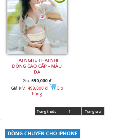
TAI NGHE THAI NHI
DÒNG CAO CẤP - MÀU
DA
Giá:
550,000 đ
Giá KM:
499,000 đ
Giỏ
hàng
Trang trước
1
Trang sau
DÒNG CHUYÊN CHO IPHONE